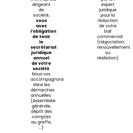
dirigeant
expert
de
juridique
société,
pour la
vous
rédaction
avez
de votre
l’obligation
bail
de tenir
commercial
le
(négociation,
secrétariat
renouvellement
juridique
ou
annuel
résiliation)
de votre
société
.
Nous vos
accompagnons
dans les
démarches
annuelles.
(Assemblée
générale,
dépôt des
comptes
au greffe,
…)