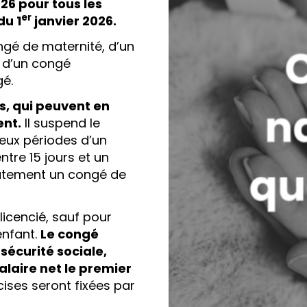
26 pour tous les
er
du 1
janvier 2026.
ongé de maternité, d’un
u d’un congé
gé.
, qui peuvent en
ent.
Il suspend le
deux périodes d’un
ntre 15 jours et un
iatement un congé de
licencié, sauf pour
enfant.
Le congé
sécurité sociale,
laire net le premier
ises seront fixées par