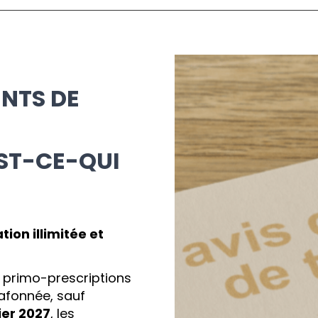
ENTS DE
EST-CE-QUI
tion illimitée et
s primo-prescriptions
lafonnée, sauf
ier 2027
, les