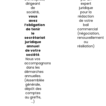
dirigeant
expert
de
juridique
société,
pour la
vous
rédaction
avez
de votre
l’obligation
bail
de tenir
commercial
le
(négociation,
secrétariat
renouvellement
juridique
ou
annuel
résiliation)
de votre
société
.
Nous vos
accompagnons
dans les
démarches
annuelles.
(Assemblée
générale,
dépôt des
comptes
au greffe,
…)